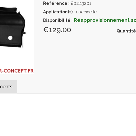
Référence :
801113201
Application(s) :
coccinelle
Réapprovisionnement sou
Disponibilité :
€129.00
Quantité
ments