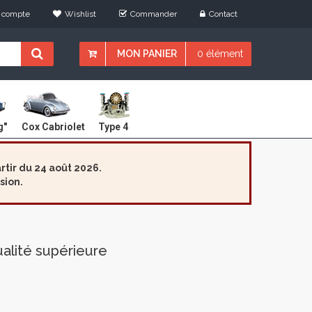
 compte
Wishlist
Commander
Contact
MON PANIER
0 élément
Cox Cabriolet
g"
Type 4
tir du 24 août 2026.
sion.
ualité supérieure