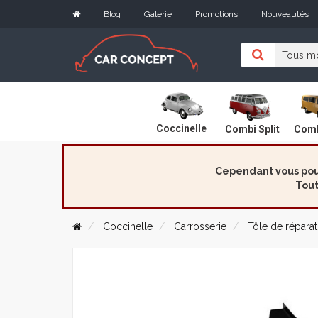
Blog
Galerie
Promotions
Nouveautés
Coccinelle
Combi Split
Comb
Cependant vous pouv
Tout
Coccinelle
Carrosserie
Tôle de réparat