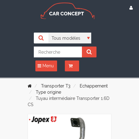
Menu
Transporter T3
Echappement
Type origine
Tuyau intermédiaire Transporter 1.6D
CS