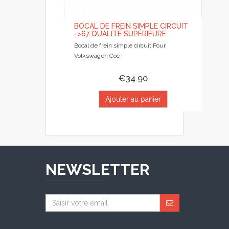
BOCAL DE FREIN SIMPLE CIRCUIT
->67 QUALITÉ SUPÉRIEURE
Bocal de frein simple circuit Pour
Volkswagen Coc
€34.90
Ajouter au panier
NEWSLETTER