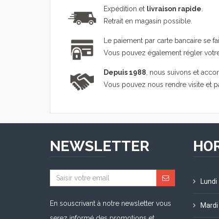
Expédition et
livraison rapide
.
Retrait en magasin possible.
Le paiement par carte bancaire se fa
Vous pouvez également régler vot
Depuis 1988
, nous suivons et acco
Vous pouvez nous rendre visite et 
NEWSLETTER
HOR
Lundi
En souscrivant à notre newsletter vous
Mardi
serez informé des promotions et