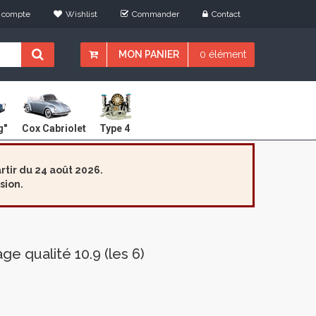
 compte
Wishlist
Commander
Contact
MON PANIER
0 élément
Cox Cabriolet
g"
Type 4
tir du 24 août 2026.
sion.
 qualité 10.9 (les 6)