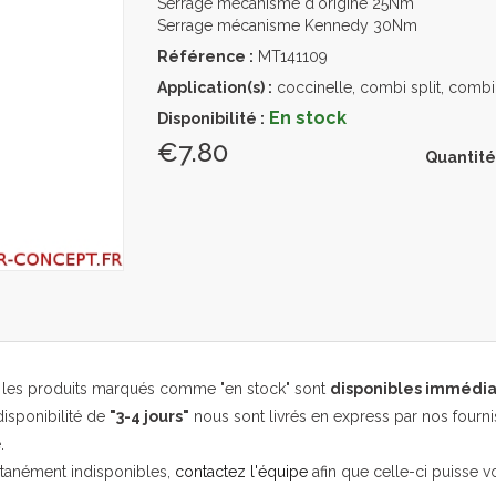
Serrage mécanisme d'origine 25Nm
Serrage mécanisme Kennedy 30Nm
Référence :
MT141109
Application(s) :
coccinelle, combi split, combi 
En stock
Disponibilité :
€7.80
Quantité
, les produits marqués comme "en stock" sont
disponibles immédi
isponibilité de
"3-4 jours"
nous sont livrés en express par nos fourni
.
ntanément indisponibles,
contactez l'équipe
afin que celle-ci puisse v