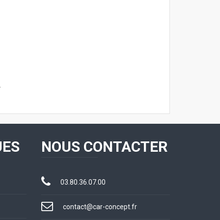
.
UES
NOUS CONTACTER
03.80.36.07.00
contact@car-concept.fr