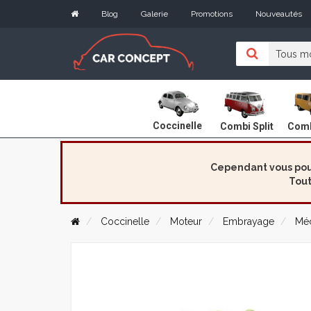
Blog
Galerie
Promotions
Nouveautés
Coccinelle
Combi Split
Comb
Cependant vous pouv
Tout
Coccinelle
Moteur
Embrayage
Mé