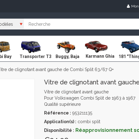
Mon
Karmann Ghia
i Bay
Transporter T3
Buggy, Baja
181 "Thin
itre de clignotant avant gauche de Combi Split 63/67 Q+
Vitre de clignotant avant gauch
Vitre de clignotant avant gauche
Pour Volkswagen Combi Split de 1963 à 1967
Qualité supérieure
Référence :
953211135
Application(s) :
combi split
Réapprovisionnement sou
Disponibilité :