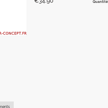
€34.90
Quantité
ments