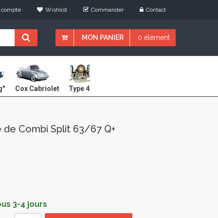
 compte
Wishlist
Commander
Contact
MON PANIER
0 élément
Cox Cabriolet
g"
Type 4
e de Combi Split 63/67 Q+
s 3-4 jours