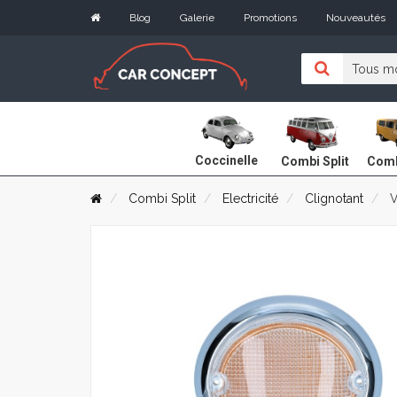
Blog
Galerie
Promotions
Nouveautés
Coccinelle
Combi Split
Comb
Combi Split
Electricité
Clignotant
V