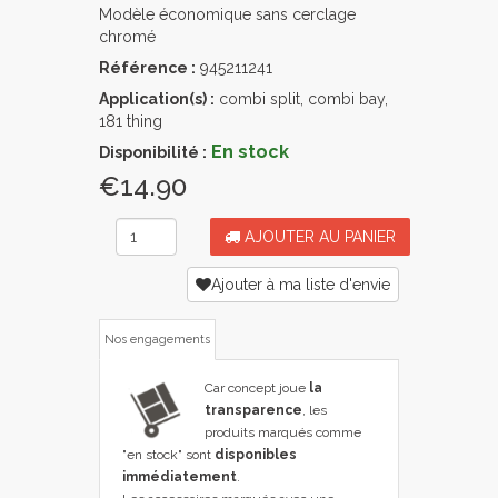
Modèle économique sans cerclage
chromé
Référence :
945211241
Application(s) :
combi split, combi bay,
181 thing
En stock
Disponibilité :
€14.90
AJOUTER AU PANIER
Ajouter à ma liste d'envie
Nos engagements
Car concept joue
la
transparence
, les
produits marqués comme
"en stock" sont
disponibles
immédiatement
.