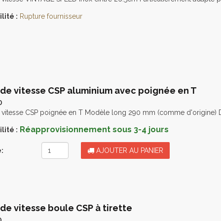
lité :
Rupture fournisseur
 de vitesse CSP aluminium avec poignée en T
0
e vitesse CSP poignée en T Modèle long 290 mm (comme d'origine) Dé
Réapprovisionnement sous 3-4 jours
lité :
:
AJOUTER AU PANIER
 de vitesse boule CSP à tirette
0