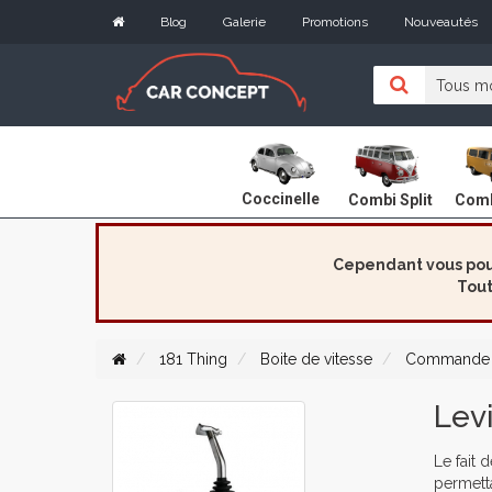
Blog
Galerie
Promotions
Nouveautés
Coccinelle
Combi Split
Comb
Cependant vous pouv
Tout
181 Thing
Boite de vitesse
Commande 
Levi
Le fait 
permetta