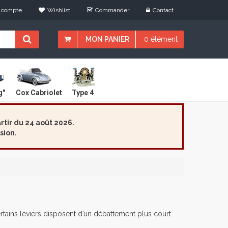
 compte
Wishlist
Commander
Contact
MON PANIER
0 élément
Cox Cabriolet
g"
Type 4
tir du 24 août 2026.
sion.
ertains leviers disposent d’un débattement plus court