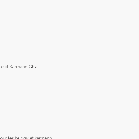
le et Karmann Ghia
our les buggy et karmann...