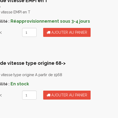
 de vitesse EMPI en T
0
 vitesse EMPI en T
Réapprovisionnement sous 3-4 jours
lité :
:
AJOUTER AU PANIER
 de vitesse type origine 68->
 vitesse type origine A partir de 1968
En stock
lité :
:
AJOUTER AU PANIER