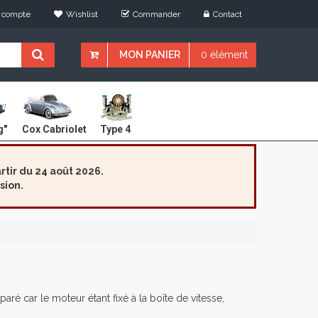
 compte
Wishlist
Commander
Contact
MON PANIER
0 élément
Cox Cabriolet
g"
Type 4
tir du 24 août 2026.
sion.
aré car le moteur étant fixé à la boîte de vitesse,