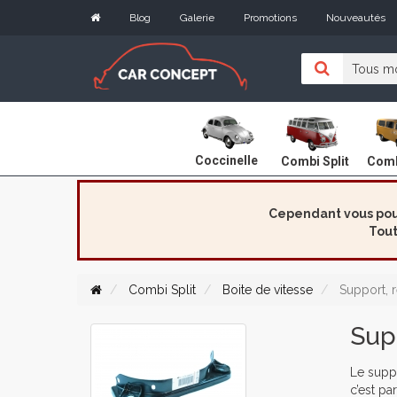
Blog
Galerie
Promotions
Nouveautés
Coccinelle
Combi Split
Comb
Cependant vous pouv
Tout
Combi Split
Boite de vitesse
Support, r
Supp
Le suppo
c’est pa